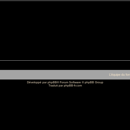
L’équipe du fo
Développé par
phpBB
® Forum Software © phpBB Group
Traduit par
phpBB-fr.com