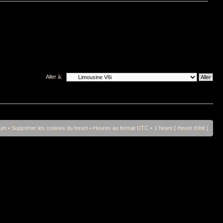
Aller à:
rum
•
Supprimer les cookies du forum
• Heures au format UTC + 1 heure [ Heure d’été ]