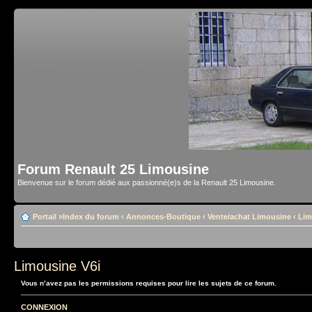
Forum Renault 25 Limousine
Bienvenue sur le forum dédié aux passionné(e)s de la Renault 25 Limousine.
Portail
»
Index du forum
‹
Annonces-Boutique
‹
Vente/achat Limousine
‹
Lim
Limousine V6i
Vous n’avez pas les permissions requises pour lire les sujets de ce forum.
CONNEXION