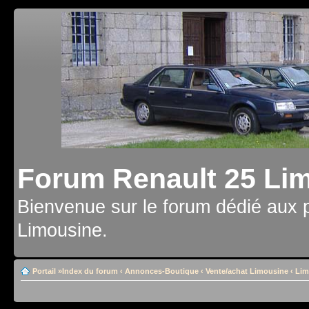
Forum Renault 25 Li
Bienvenue sur le forum dédié aux 
Limousine.
Portail
»
Index du forum
‹
Annonces-Boutique
‹
Vente/achat Limousine
‹
Lim