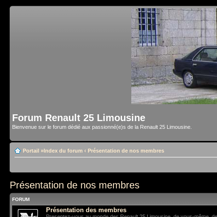
Forum Renault 25 Limousine
Bienvenue sur le forum dédié aux passionné(e)s de la Renault 25 Limousine.
Portail
»
Index du forum
‹
Présentation de nos membres
Présentation de nos membres
FORUM
Présentation des membres
Presentez-vous au monde des Renault 25 Limousine, de vous-même, de vo