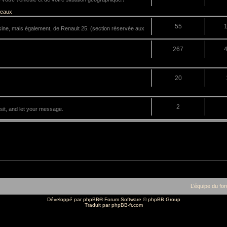
veaux
55
sine, mais également, de Renault 25. (section réservée aux
267
20
2
it, and let your message.
L’équipe du fo
Développé par
phpBB
® Forum Software © phpBB Group
Traduit par
phpBB-fr.com