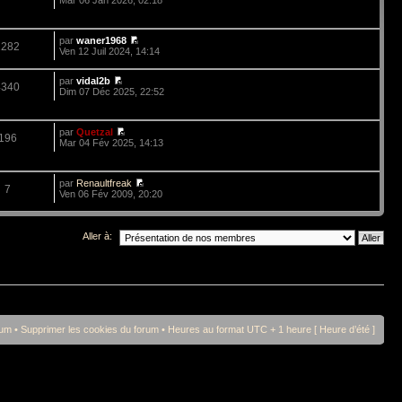
par
waner1968
1282
Ven 12 Juil 2024, 14:14
par
vidal2b
4340
Dim 07 Déc 2025, 22:52
par
Quetzal
196
Mar 04 Fév 2025, 14:13
par
Renaultfreak
7
Ven 06 Fév 2009, 20:20
Aller à:
rum
•
Supprimer les cookies du forum
• Heures au format UTC + 1 heure [ Heure d’été ]