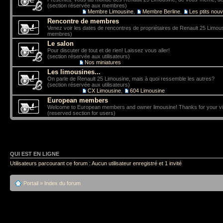
(section réservée aux membres)
Sous-forums:
Membre Limousine
,
Membre Berline
,
Les ptits nou
Rencontre de membres
Venez voir les dates de rencontres de propriétaires de Renault 25 Limou
membres)
Le salon
Pour discuter de tout et de rien! Laissez vous aller!
(section réservée aux utilisateurs)
Sous-forum:
Nos miniatures
Les limousines...
On parle de Renault 25 Limousine, mais à quoi ressemble les autres?
(section réservée aux utilisateurs)
Sous-forums:
CX Limousine
,
604 Limousine
European members
Welcome to European members and owner limousine! Thanks for your vis
(reserved section for users)
QUI EST EN LIGNE
Utilisateurs parcourant ce forum : Aucun utilisateur enregistré et 1 invité
Portail
»
Index du forum