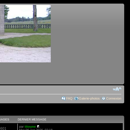
FAQ
Galerie-photos
Connexion
SAGES
DERNIER MESSAGE
par
titoune
3601
Mar 06 Jan 2026, 02:18