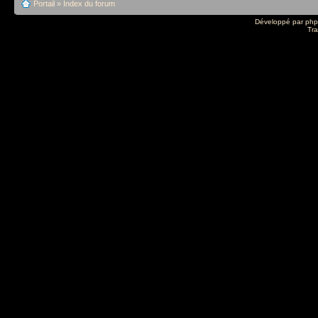
Portail
»
Index du forum
Développé par
ph
Tra