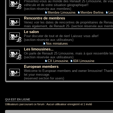
Presentez-vous au monde des Renault 25 Limousine, de vo
véhicule et de votre situation géographique!!
(section réservée aux membres)
Sous-forums:
Membre Limousine
,
Membre Berline
,
Le
Rencontre de membres
Venez voir les dates de rencontres de propriétaires de Renau
mais également, de Renault 25. (section réservée aux memb
Le salon
Pour discuter de tout et de rien! Laissez vous aller!
(section réservée aux utilisateurs)
Sous-forum:
Nos miniatures
Les limousines...
On parle de Renault 25 Limousine, mais à quoi ressemble le
(section réservée aux utilisateurs)
Sous-forums:
CX Limousine
,
604 Limousine
European members
Welcome to European members and owner limousine! Thanks f
let your message.
(reserved section for users)
QUI EST EN LIGNE
Utilisateurs parcourant ce forum : Aucun utilisateur enregistré et 1 invité