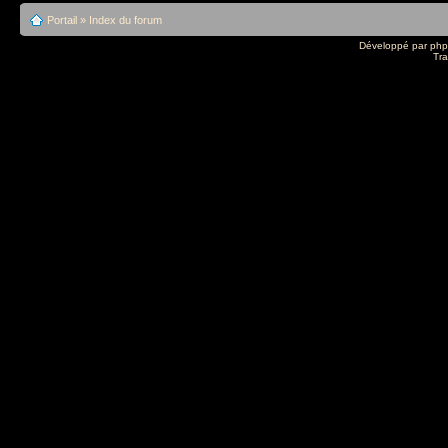
Portail
»
Index du forum
Développé par
ph
Tra