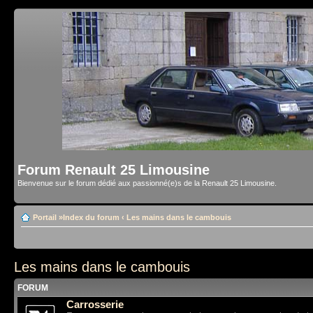
Forum Renault 25 Limousine
Bienvenue sur le forum dédié aux passionné(e)s de la Renault 25 Limousine.
Portail
»
Index du forum
‹
Les mains dans le cambouis
Les mains dans le cambouis
FORUM
Carrosserie