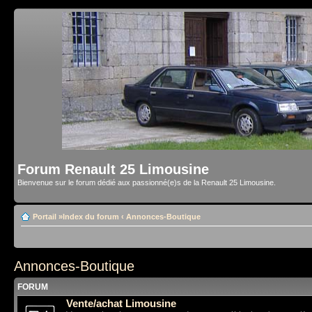
Forum Renault 25 Limousine
Bienvenue sur le forum dédié aux passionné(e)s de la Renault 25 Limousine.
Portail
»
Index du forum
‹
Annonces-Boutique
Annonces-Boutique
FORUM
Vente/achat Limousine