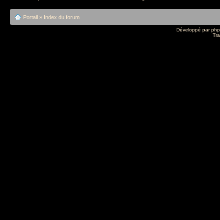
Portail
»
Index du forum
Développé par
ph
Tra