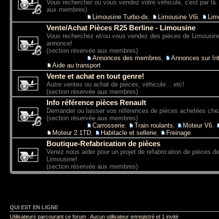
Vous rechercher ou vous vendez votre véhicule, c'est par là.
aux membres)
Sous-forums:
Limousine Turbo-dx
,
Limousine V6i
,
Lim
Vente/Achat Pièces R25 Berline - Limousine
Vous recherchez et/ou vous vendez des pièces de Limousine
annonce!
(section réservée aux membres)
Sous-forums:
Annonces des membres
,
Annonces sur Int
Aide au transport
Vente et achat en tout genre!
Autre ventes ou achat de pièces, véhicule... etc!
(section réservée aux membres)
Info référence pièces Renault
Demander ou laisser vos références de pièces achetées che
(section réservée aux membres)
Sous-forums:
Carrosserie
,
Train roulants
,
Moteur V6
,
Moteur 2.1TD
,
Habitacle et sellerie
,
Freinage
Boutique-Refabrication de pièces
Venez nous aider pour un projet de refabrication de pièces d
Limousine!
(section réservée aux membres)
QUI EST EN LIGNE
Utilisateurs parcourant ce forum : Aucun utilisateur enregistré et 1 invité