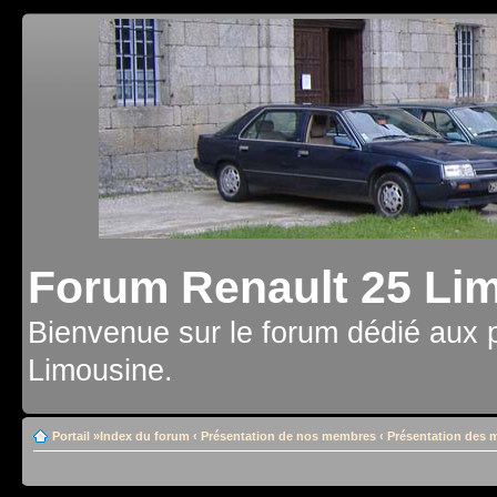
Forum Renault 25 Li
Bienvenue sur le forum dédié aux 
Limousine.
Portail
»
Index du forum
‹
Présentation de nos membres
‹
Présentation des