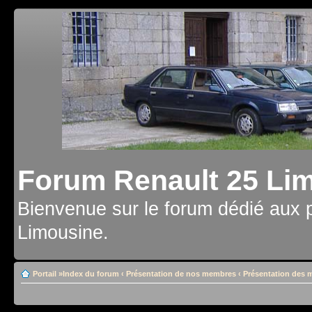
Forum Renault 25 Li
Bienvenue sur le forum dédié aux 
Limousine.
Portail
»
Index du forum
‹
Présentation de nos membres
‹
Présentation des