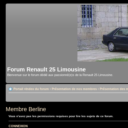
Forum Renault 25 Limousine
Bienvenue sur le forum dédié aux passionné(e)s de la Renault 25 Limousine.
Portail
»
Index du forum
‹
Présentation de nos membres
‹
Présentation des
Membre Berline
Vous n’avez pas les permissions requises pour lire les sujets de ce forum.
CONNEXION