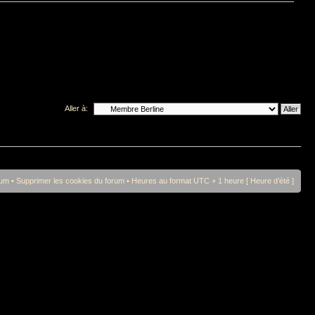
Aller à:
rum
•
Supprimer les cookies du forum
• Heures au format UTC + 1 heure [ Heure d’été ]