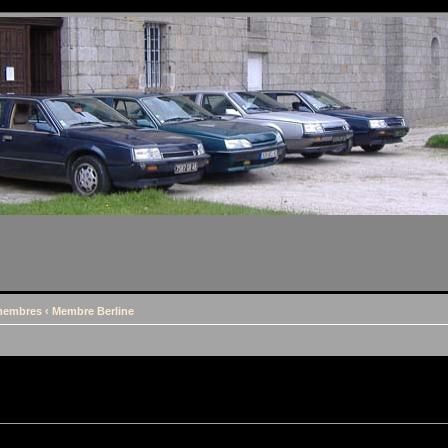
 membres
‹
Membre Berline