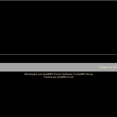
L’équipe du fo
Développé par
phpBB
® Forum Software © phpBB Group
Traduit par
phpBB-fr.com