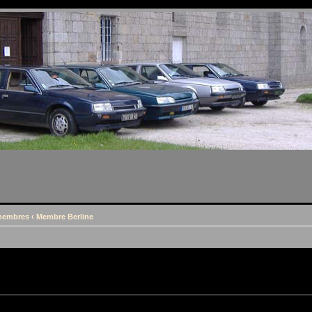
 membres
‹
Membre Berline