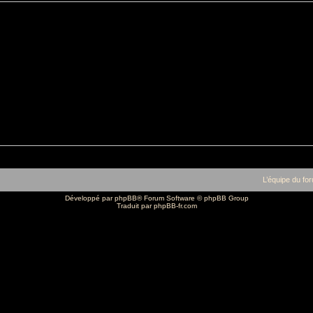
L’équipe du fo
Développé par
phpBB
® Forum Software © phpBB Group
Traduit par
phpBB-fr.com