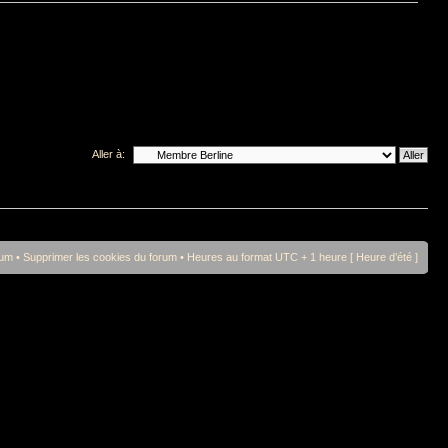
Aller à:
rum
•
Supprimer les cookies du forum
• Heures au format UTC + 1 heure [ Heure d’été ]