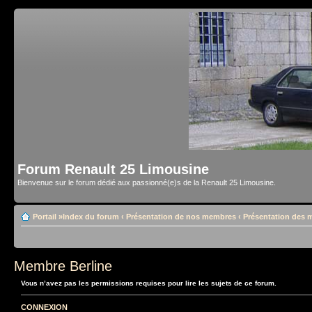
Forum Renault 25 Limousine
Bienvenue sur le forum dédié aux passionné(e)s de la Renault 25 Limousine.
Portail
»
Index du forum
‹
Présentation de nos membres
‹
Présentation des
Membre Berline
Vous n’avez pas les permissions requises pour lire les sujets de ce forum.
CONNEXION