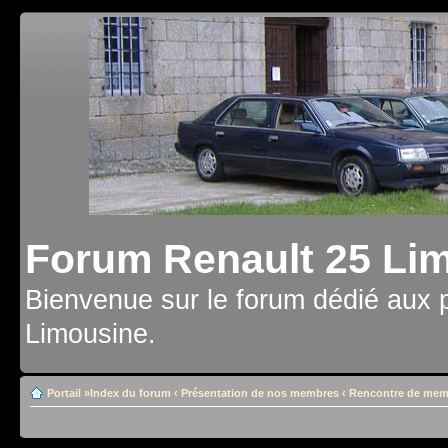
Forum Renault 25 Li
Bienvenue sur le forum dédié aux 
Limousine.
Portail
»
Index du forum
‹
Présentation de nos membres
‹
Rencontre de mem