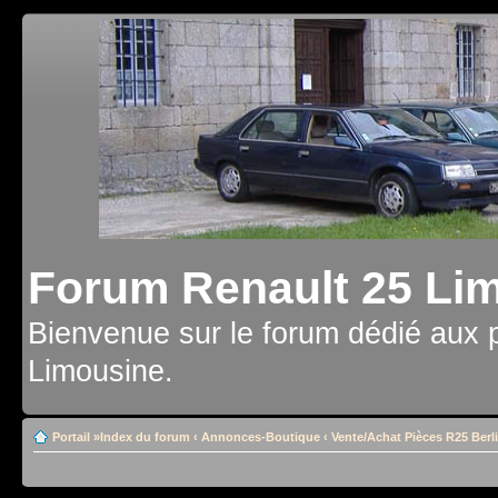
Forum Renault 25 Li
Bienvenue sur le forum dédié aux 
Limousine.
Portail
»
Index du forum
‹
Annonces-Boutique
‹
Vente/Achat Pièces R25 Berl