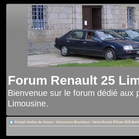
Forum Renault 25 Li
Bienvenue sur le forum dédié aux 
Limousine.
Portail
»
Index du forum
‹
Annonces-Boutique
‹
Vente/Achat Pièces R25 Berl