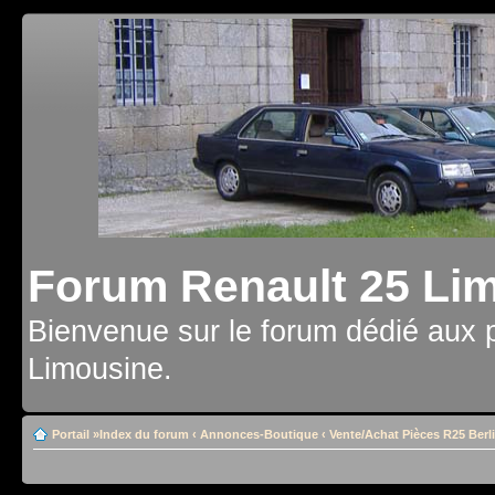
Forum Renault 25 Li
Bienvenue sur le forum dédié aux 
Limousine.
Portail
»
Index du forum
‹
Annonces-Boutique
‹
Vente/Achat Pièces R25 Berl