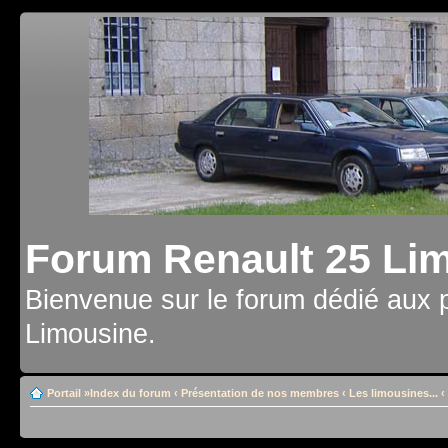
Forum Renault 25 Li
Bienvenue sur le forum dédié aux 
Limousine.
Portail
»
Index du forum
‹
Présentation de nos membres
‹
Les limousines...
‹