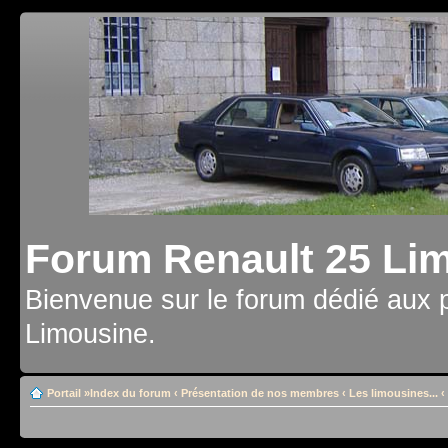
Forum Renault 25 Li
Bienvenue sur le forum dédié aux 
Limousine.
Portail
»
Index du forum
‹
Présentation de nos membres
‹
Les limousines...
‹