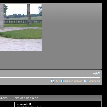
FAQ
Galerie-photos
Connexion
SAGES
DERNIER MESSAGE
par
manta
7
Dim 27 Jan 2013, 14:50