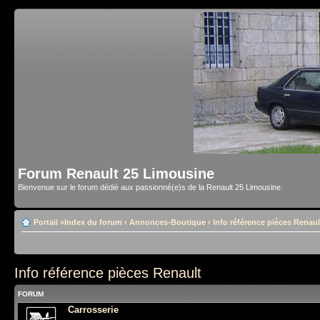
Forum Renault 25 Limousine
Bienvenue sur le forum dédié aux passionné(e)s de la Renault 25 Limousine.
Portail
»
Index du forum
‹
Annonces-Boutique
‹
Info référence pièces Renaul
Info référence pièces Renault
FORUM
Carrosserie