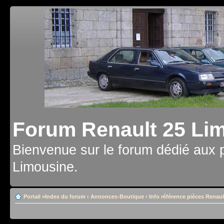
Forum Renault 25 Li
Bienvenue sur le forum dédié aux 
Limousine.
Portail
»
Index du forum
‹
Annonces-Boutique
‹
Info référence pièces Renaul