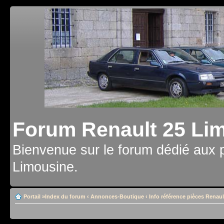
Forum Renault 25 Li
Bienvenue sur le forum dédié aux 
Limousine.
Portail
»
Index du forum
‹
Annonces-Boutique
‹
Info référence pièces Renaul