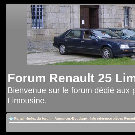
Forum Renault 25 Li
Bienvenue sur le forum dédié aux 
Limousine.
Portail
»
Index du forum
‹
Annonces-Boutique
‹
Info référence pièces Renaul