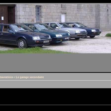
staurations
‹
Le garage secondaire