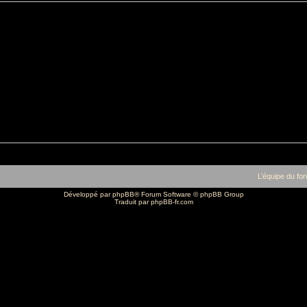
L’équipe du fo
Développé par
phpBB
® Forum Software © phpBB Group
Traduit par
phpBB-fr.com