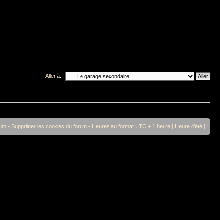
Aller à:
rum
•
Supprimer les cookies du forum
• Heures au format UTC + 1 heure [ Heure d’été ]