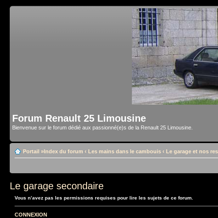
Forum Renault 25 Limousine
Bienvenue sur le forum dédié aux passionné(e)s de la Renault 25 Limousine.
Portail
»
Index du forum
‹
Les mains dans le cambouis
‹
Le garage et nos re
Le garage secondaire
Vous n’avez pas les permissions requises pour lire les sujets de ce forum.
CONNEXION