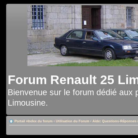
Forum Renault 25 Li
Bienvenue sur le forum dédié aux 
Limousine.
Portail
»
Index du forum
‹
Utilisation du Forum
‹
Aide: Questions-Réponses /