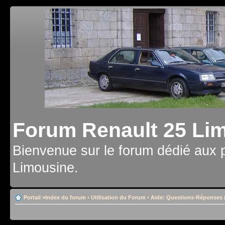
Forum Renault 25 Li
Bienvenue sur le forum dédié aux 
Limousine.
Portail
»
Index du forum
‹
Utilisation du Forum
‹
Aide: Questions-Réponses /