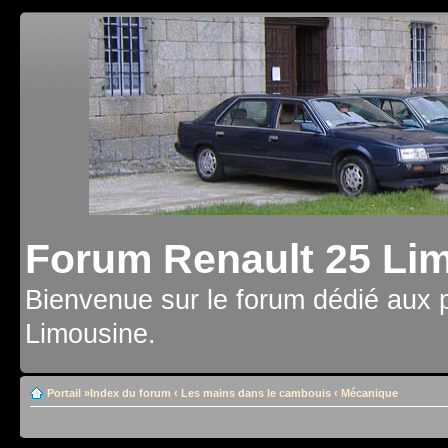
Forum Renault 25 Li
Bienvenue sur le forum dédié aux 
Limousine.
Portail
»
Index du forum
‹
Les mains dans le cambouis
‹
Mécanique