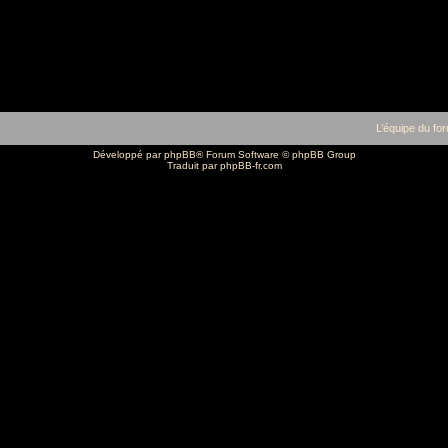
L’équipe du fo
Développé par
phpBB
® Forum Software © phpBB Group
Traduit par
phpBB-fr.com