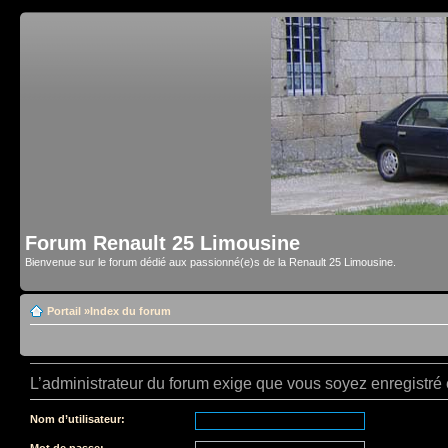
Forum Renault 25 Limousine
Bienvenue sur le forum dédié aux passionné(e)s de la Renault 25 Limousine.
Portail
»
Index du forum
L’administrateur du forum exige que vous soyez enregistré e
Nom d’utilisateur:
Mot de passe: