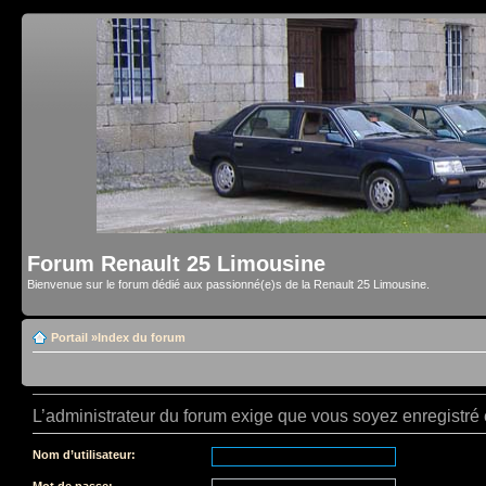
Forum Renault 25 Limousine
Bienvenue sur le forum dédié aux passionné(e)s de la Renault 25 Limousine.
Portail
»
Index du forum
L’administrateur du forum exige que vous soyez enregistré e
Nom d’utilisateur:
Mot de passe: