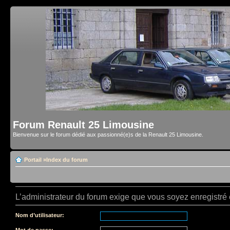
Forum Renault 25 Limousine
Bienvenue sur le forum dédié aux passionné(e)s de la Renault 25 Limousine.
Portail
»
Index du forum
L’administrateur du forum exige que vous soyez enregistré e
Nom d’utilisateur:
Mot de passe: