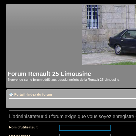
Forum Renault 25 Limousine
Bienvenue sur le forum dédié aux passionné(e)s de la Renault 25 Limousine.
Portail
»
Index du forum
L’administrateur du forum exige que vous soyez enregistré e
Nom d’utilisateur:
Mot de passe: