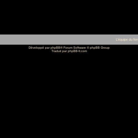
L’équipe du fo
Développé par
phpBB
® Forum Software © phpBB Group
Traduit par
phpBB-fr.com