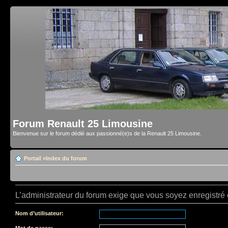
Forum Renault 25 Limousine
Bienvenue sur le forum dédié aux passionné(e)s de la Renault 25 Limousine.
Portail
»
Index du forum
L’administrateur du forum exige que vous soyez enregistré e
Nom d’utilisateur:
Mot de passe: