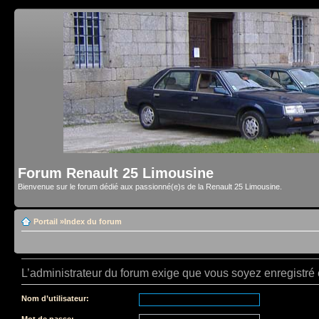
Forum Renault 25 Limousine
Bienvenue sur le forum dédié aux passionné(e)s de la Renault 25 Limousine.
Portail
»
Index du forum
L’administrateur du forum exige que vous soyez enregistré e
Nom d’utilisateur:
Mot de passe: