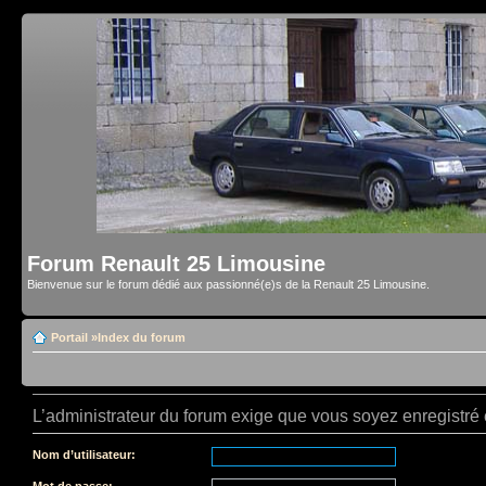
Forum Renault 25 Limousine
Bienvenue sur le forum dédié aux passionné(e)s de la Renault 25 Limousine.
Portail
»
Index du forum
L’administrateur du forum exige que vous soyez enregistré e
Nom d’utilisateur:
Mot de passe: