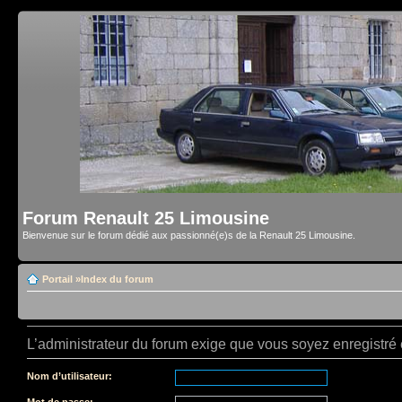
Forum Renault 25 Limousine
Bienvenue sur le forum dédié aux passionné(e)s de la Renault 25 Limousine.
Portail
»
Index du forum
L’administrateur du forum exige que vous soyez enregistré e
Nom d’utilisateur:
Mot de passe: