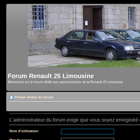
Forum Renault 25 Limousine
Bienvenue sur le forum dédié aux passionné(e)s de la Renault 25 Limousine.
Portail
»
Index du forum
L’administrateur du forum exige que vous soyez enregistré e
Nom d’utilisateur:
Mot de passe: