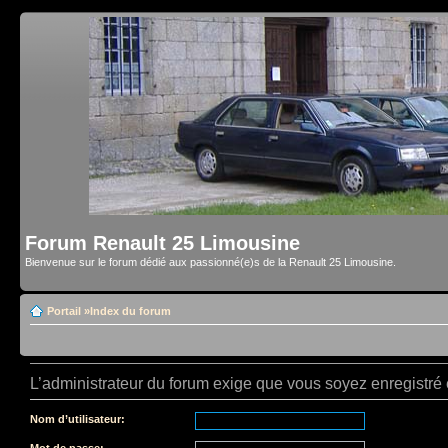
Forum Renault 25 Limousine
Bienvenue sur le forum dédié aux passionné(e)s de la Renault 25 Limousine.
Portail
»
Index du forum
L’administrateur du forum exige que vous soyez enregistré e
Nom d’utilisateur:
Mot de passe: