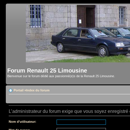
Forum Renault 25 Limousine
Bienvenue sur le forum dédié aux passionné(e)s de la Renault 25 Limousine.
Portail
»
Index du forum
L’administrateur du forum exige que vous soyez enregistré e
Nom d’utilisateur:
Mot de passe: