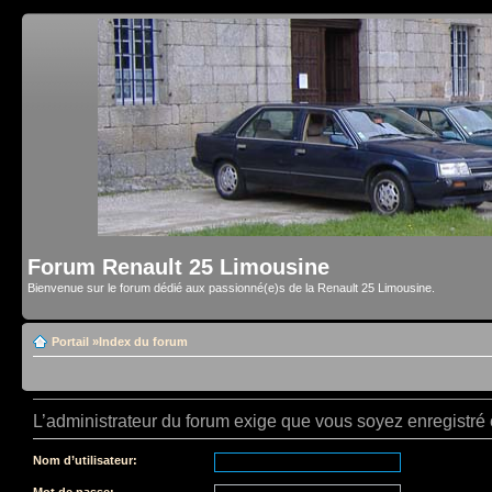
Forum Renault 25 Limousine
Bienvenue sur le forum dédié aux passionné(e)s de la Renault 25 Limousine.
Portail
»
Index du forum
L’administrateur du forum exige que vous soyez enregistré e
Nom d’utilisateur:
Mot de passe: