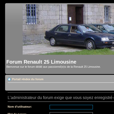
Forum Renault 25 Limousine
Bienvenue sur le forum dédié aux passionné(e)s de la Renault 25 Limousine.
Portail
»
Index du forum
L’administrateur du forum exige que vous soyez enregistré e
Nom d’utilisateur:
Mot de passe: