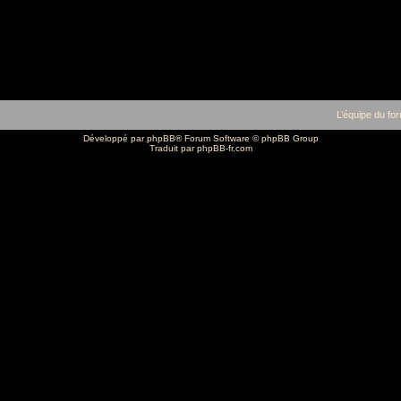
L’équipe du fo
Développé par
phpBB
® Forum Software © phpBB Group
Traduit par
phpBB-fr.com