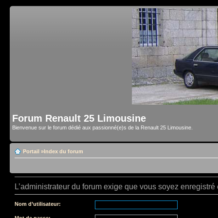
Forum Renault 25 Limousine
Bienvenue sur le forum dédié aux passionné(e)s de la Renault 25 Limousine.
Portail
»
Index du forum
L’administrateur du forum exige que vous soyez enregistré e
Nom d’utilisateur:
Mot de passe: